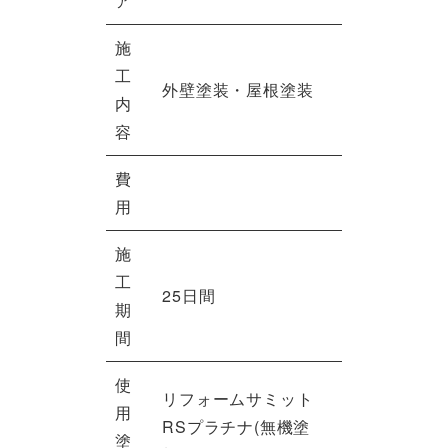
ア
施
工
外壁塗装・屋根塗装
内
容
費
用
施
工
25日間
期
間
使
リフォームサミット
用
RSプラチナ(無機塗
塗