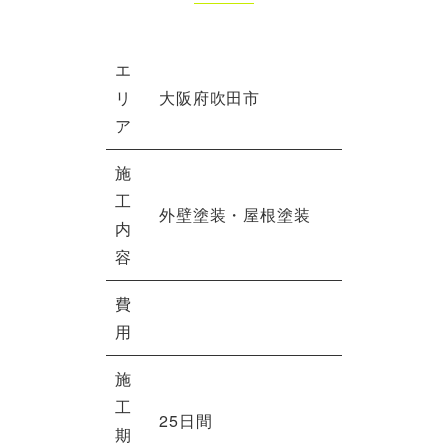
エ
リ
大阪府吹田市
ア
施
工
外壁塗装・屋根塗装
内
容
費
用
施
工
25日間
期