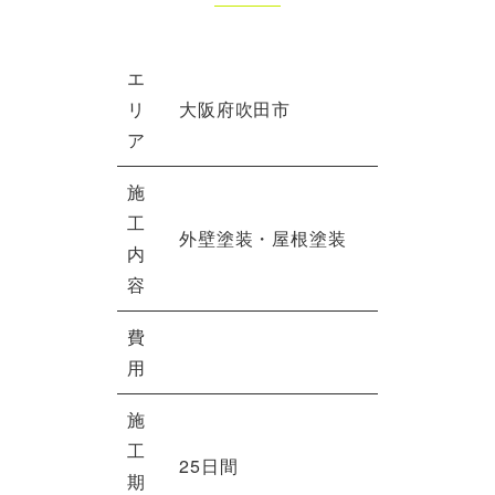
エ
リ
大阪府吹田市
ア
施
工
外壁塗装・屋根塗装
内
容
費
用
施
工
25日間
期