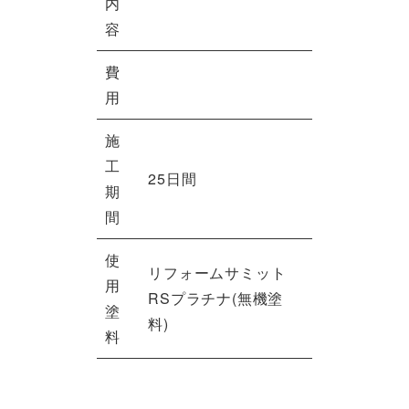
内
容
費
用
施
工
25日間
期
間
使
リフォームサミット
用
RSプラチナ(無機塗
塗
料)
料