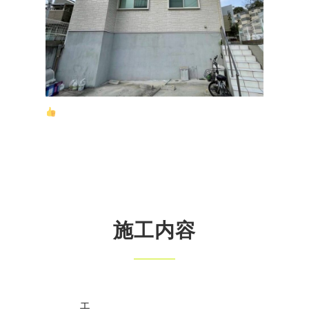
施工内容
エ