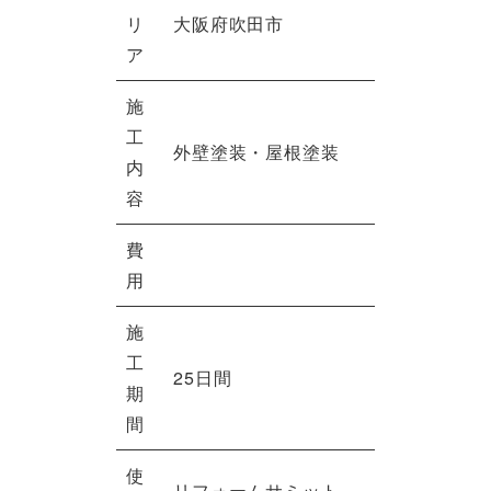
リ
大阪府吹田市
ア
施
工
外壁塗装・屋根塗装
内
容
費
用
施
工
25日間
期
間
使
リフォームサミット