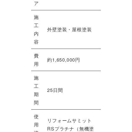
ア
施
工
外壁塗装・屋根塗装
内
容
費
約1,650,000円
用
施
工
25日間
期
間
使
リフォームサミット
用
RSプラチナ（無機塗