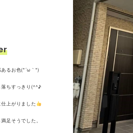
er
あるお色(*´ω｀*)
落ちすっきり(^^♪
に仕上がりました
も満足そうでした。