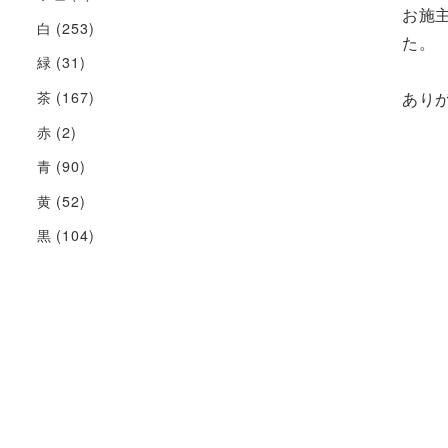
お施
白
(253)
た。
緑
(31)
茶
(167)
あり
赤
(2)
青
(90)
黄
(52)
黒
(104)