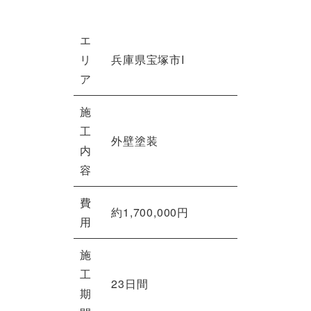
エ
リ
兵庫県宝塚市I
ア
施
工
外壁塗装
内
容
費
約1,700,000円
用
施
工
23日間
期