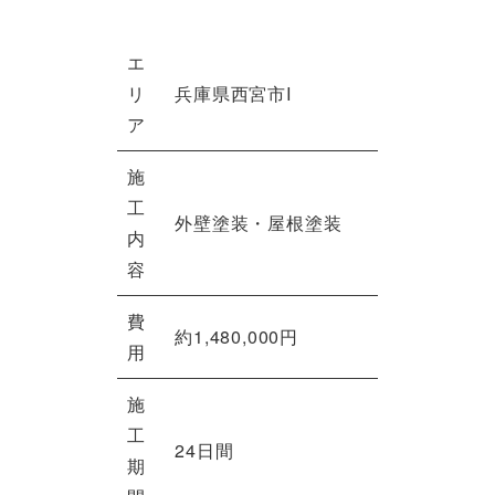
エ
リ
兵庫県西宮市I
ア
施
工
外壁塗装・屋根塗装
内
容
費
約1,480,000円
用
施
工
24日間
期