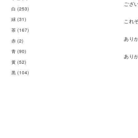
ござ
白
(253)
緑
(31)
これぞ
茶
(167)
あり
赤
(2)
青
(90)
あり
黄
(52)
黒
(104)