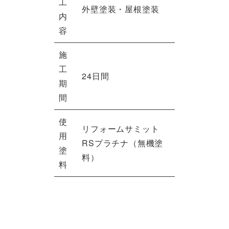
工
外壁塗装・屋根塗装
内
容
施
工
24日間
期
間
使
リフォームサミット
用
RSプラチナ（無機塗
塗
料）
料