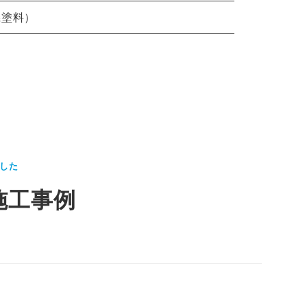
機塗料）
した
施工事例