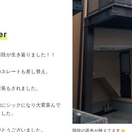
er
階段が生き返りました！！
のスレートも差し替え。
塗装もされました。
的にシックになり大変喜んで
ました。
がとうございました。
階段の茶色が映えてます