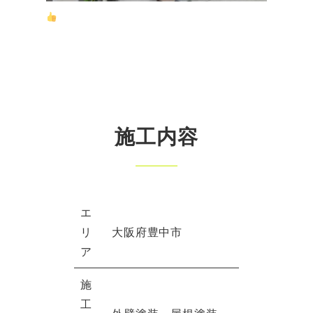
施工内容
エ
リ
大阪府豊中市
ア
施
工