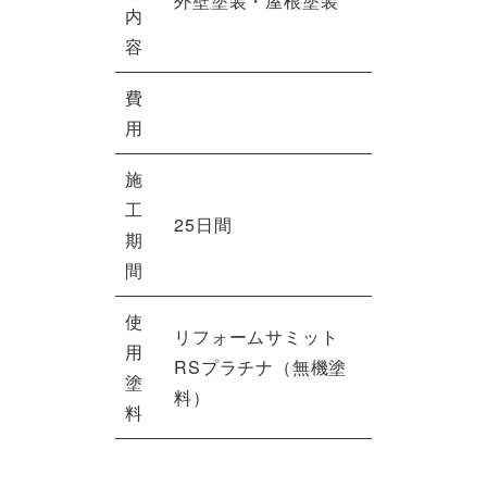
外壁塗装・屋根塗装
内
容
費
用
施
工
25日間
期
間
使
リフォームサミット
用
RSプラチナ（無機塗
塗
料）
料