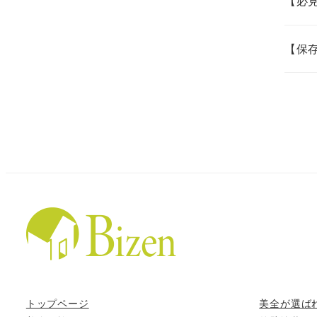
【必
【保
トップページ
美全が選ば