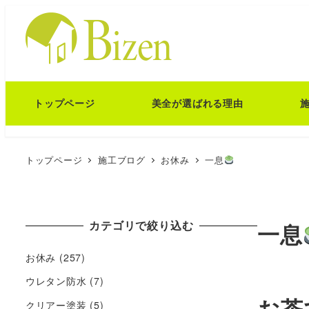
トップページ
美全が選ばれる理由
トップページ
施工ブログ
お休み
一息
カテゴリで絞り込む
一息
お休み
(257)
ウレタン防水
(7)
お茶
クリアー塗装
(5)