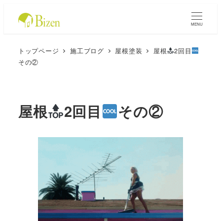
MENU
トップページ
施工ブログ
屋根塗装
屋根
2回目
その②
屋根
2回目
その②