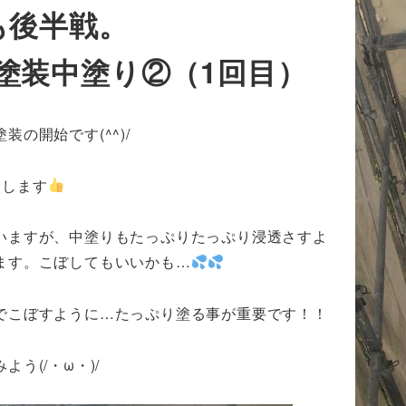
も後半戦。
塗装中塗り②（1回目）
装の開始です(^^)/
装します
いますが、中塗りもたっぷりたっぷり浸透さすよ
ます。こぼしてもいいかも…
でこぼすように…たっぷり塗る事が重要です！！
よう(/・ω・)/