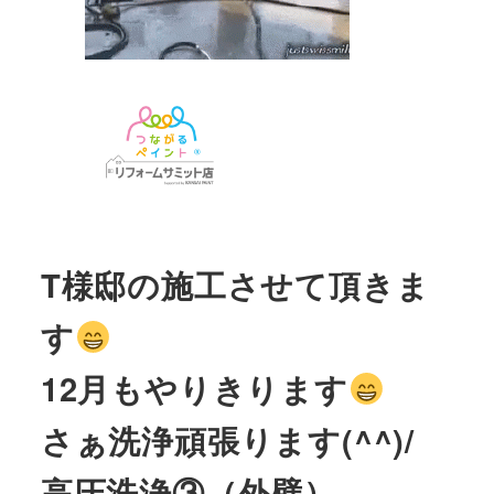
T様邸の施工させて頂きま
す
12月もやりきります
さぁ洗浄頑張ります(^^)/
高圧洗浄③（外壁）